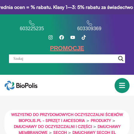
en = % rabatu. Klasy 1–3: 5% rabatu za świadectwo opisowe.
603225235
603309369
PROMOCJE
WSZYSTKO DO PRZYDOMOWYCH OCZYSZCZALNI ŚCIEKÓW
>
>
BIOPOLIS.PL - SPRZĘT I AKCESORIA
PRODUKTY
>
DMUCHAWY DO OCZYSZCZALNI I CZĘŚCI
DMUCHAWY
>
>
MEMBRANOWE
SECOH
DMUCHAWY SECOH EL