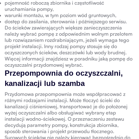
pojemność roboczą zbiornika i częstotliwość
uruchamiania pompy,
warunki montażu, w tym poziom wód gruntowych,
dostęp do zasilania, sterowania i późniejszego serwisu.
Do ścieków zawierających większe zanieczyszczenia
należy wybrać pompę z odpowiednim wolnym przelotem
lub rozwiązaniem rozdrabniającym, jeżeli wymaga tego
projekt instalacji. Inny rodzaj pompy stosuje się do
oczyszczonych ścieków, deszczówki lub wody brudnej.
Więcej informacji znajdziesz w poradniku
jaką pompę do
oczyszczalni przydomowej wybrać
.
Przepompownia do oczyszczalni,
kanalizacji lub szamba
Przydomowa przepompownia może współpracować z
różnymi rodzajami instalacji. Może tłoczyć ścieki do
kanalizacji ciśnieniowej, transportować je do położonej
wyżej oczyszczalni albo obsługiwać wybrany etap
instalacji wodno-ściekowej. O przeznaczeniu zestawu
decydują parametry pompy, konstrukcja zbiornika,
sposób sterowania i projekt przewodu tłocznego.
Surowych ścieków nie należy kierować bezpośrednio do