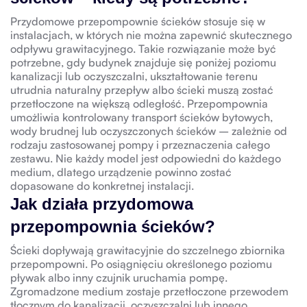
Przydomowe przepompownie ścieków stosuje się w
instalacjach, w których nie można zapewnić skutecznego
odpływu grawitacyjnego. Takie rozwiązanie może być
potrzebne, gdy budynek znajduje się poniżej poziomu
kanalizacji lub oczyszczalni, ukształtowanie terenu
utrudnia naturalny przepływ albo ścieki muszą zostać
przetłoczone na większą odległość. Przepompownia
umożliwia kontrolowany transport ścieków bytowych,
wody brudnej lub oczyszczonych ścieków – zależnie od
rodzaju zastosowanej pompy i przeznaczenia całego
zestawu. Nie każdy model jest odpowiedni do każdego
medium, dlatego urządzenie powinno zostać
dopasowane do konkretnej instalacji.
Jak działa przydomowa
przepompownia ścieków?
Ścieki dopływają grawitacyjnie do szczelnego zbiornika
przepompowni. Po osiągnięciu określonego poziomu
pływak albo inny czujnik uruchamia pompę.
Zgromadzone medium zostaje przetłoczone przewodem
tłocznym do kanalizacji, oczyszczalni lub innego