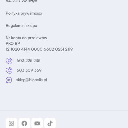
64-200 Wolsztyn
Polityka prywatności
Regulamin sklepu
Nr konta do przelewów
PKO BP
12 1020 4144 0000 6602 0251 2119
603 225 235
603 309 369
sklep@biopolis.pl