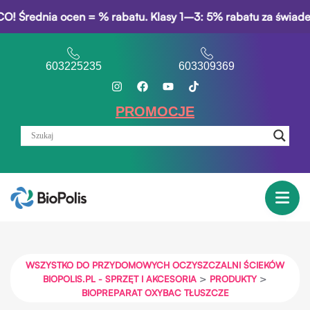
ia ocen = % rabatu. Klasy 1–3: 5% rabatu za świadectwo opi
603225235
603309369
PROMOCJE
WSZYSTKO DO PRZYDOMOWYCH OCZYSZCZALNI ŚCIEKÓW
>
>
BIOPOLIS.PL - SPRZĘT I AKCESORIA
PRODUKTY
BIOPREPARAT OXYBAC TŁUSZCZE