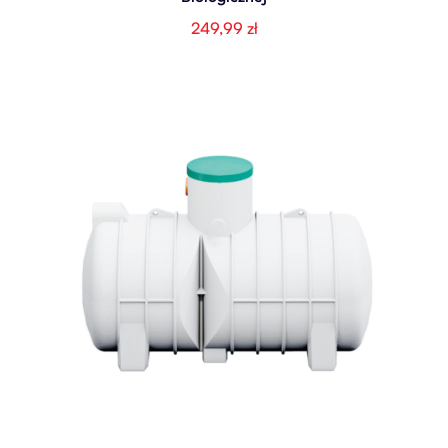
249,99
zł