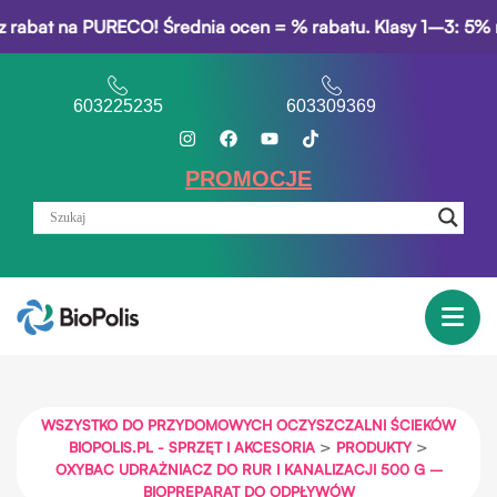
 PURECO! Średnia ocen = % rabatu. Klasy 1–3: 5% rabatu za 
603225235
603309369
PROMOCJE
WSZYSTKO DO PRZYDOMOWYCH OCZYSZCZALNI ŚCIEKÓW
>
>
BIOPOLIS.PL - SPRZĘT I AKCESORIA
PRODUKTY
OXYBAC UDRAŻNIACZ DO RUR I KANALIZACJI 500 G –
BIOPREPARAT DO ODPŁYWÓW