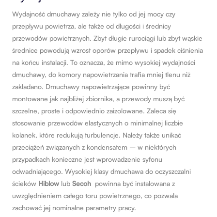
Wydajność dmuchawy zależy nie tylko od jej mocy czy
przepływu powietrza, ale także od długości i średnicy
przewodów powietrznych. Zbyt długie rurociągi lub zbyt wąskie
średnice powodują wzrost oporów przepływu i spadek ciśnienia
na końcu instalacji. To oznacza, że mimo wysokiej wydajności
dmuchawy, do komory napowietrzania trafia mniej tlenu niż
zakładano. Dmuchawy napowietrzające powinny być
montowane jak najbliżej zbiornika, a przewody muszą być
szczelne, proste i odpowiednio zaizolowane. Zaleca się
stosowanie przewodów elastycznych o minimalnej liczbie
kolanek, które redukują turbulencje. Należy także unikać
przeciążeń związanych z kondensatem – w niektórych
przypadkach konieczne jest wprowadzenie syfonu
odwadniającego. Wysokiej klasy dmuchawa do oczyszczalni
ścieków
Hiblow
lub
Secoh
powinna być instalowana z
uwzględnieniem całego toru powietrznego, co pozwala
zachować jej nominalne parametry pracy.