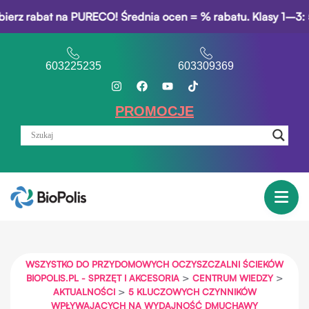
abat na PURECO! Średnia ocen = % rabatu. Klasy 1–3: 5% rab
603225235
603309369
PROMOCJE
WSZYSTKO DO PRZYDOMOWYCH OCZYSZCZALNI ŚCIEKÓW
>
>
BIOPOLIS.PL - SPRZĘT I AKCESORIA
CENTRUM WIEDZY
>
AKTUALNOŚCI
5 KLUCZOWYCH CZYNNIKÓW
WPŁYWAJĄCYCH NA WYDAJNOŚĆ DMUCHAWY