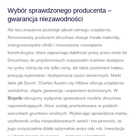
Wybór sprawdzonego producenta –
gwarancja niezawodności
Nie bez znaczenia pozostaje jakość samego urządzenia.
Renomowany producent dmuchaw stosuje trwałe materiały,
energooszczędne silniki i nowoczesne rozwiązania
konstrukcyjne, które zapewniają stabilność pracy przez wiele lat.
Dmuchawy do przydomowych oczyszczalni ścieków dostępne
na rynku różnią się nie tylko ceną, ale także poziomem hałasu,
precyzją wykonania i dostępnością części zamiennych. Marki
takie jak Secoh, Charles Austen czy Hiblow oferują urządzenia
wieloletnie, objęte gwarancją i wsparciem technicznym. W
Biopolis
oferujemy wyłącznie sprawdzone modele dmuchaw
napowietrzających, które zostały przetestowane w polskich
warunkach gruntowo-wodnych. Wybierając sprawdzoną markę,
użytkownik unika niespodziewanych awarii i ma pewność, że
jego oczyszczalnia działa optymalnie przez cały rok. Inwestycja
w jakość zawsze się zwraca – zarówno w komforcie