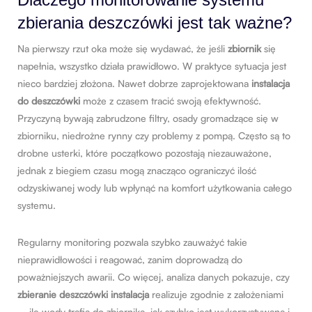
zbierania deszczówki jest tak ważne?
Na pierwszy rzut oka może się wydawać, że jeśli
zbiornik
się
napełnia, wszystko działa prawidłowo. W praktyce sytuacja jest
nieco bardziej złożona. Nawet dobrze zaprojektowana
instalacja
do deszczówki
może z czasem tracić swoją efektywność.
Przyczyną bywają zabrudzone filtry, osady gromadzące się w
zbiorniku, niedrożne rynny czy problemy z pompą. Często są to
drobne usterki, które początkowo pozostają niezauważone,
jednak z biegiem czasu mogą znacząco ograniczyć ilość
odzyskiwanej wody lub wpłynąć na komfort użytkowania całego
systemu.
Regularny monitoring pozwala szybko zauważyć takie
nieprawidłowości i reagować, zanim doprowadzą do
poważniejszych awarii. Co więcej, analiza danych pokazuje, czy
zbieranie deszczówki instalacja
realizuje zgodnie z założeniami
– ile wody trafia do zbiornika, jak szybko jest wykorzystywana i