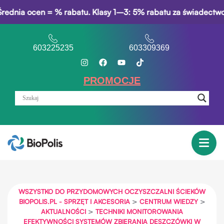
cen = % rabatu. Klasy 1–3: 5% rabatu za świadectwo opisowe.
603225235
603309369
PROMOCJE
WSZYSTKO DO PRZYDOMOWYCH OCZYSZCZALNI ŚCIEKÓW
>
>
BIOPOLIS.PL - SPRZĘT I AKCESORIA
CENTRUM WIEDZY
>
AKTUALNOŚCI
TECHNIKI MONITOROWANIA
EFEKTYWNOŚCI SYSTEMÓW ZBIERANIA DESZCZÓWKI W