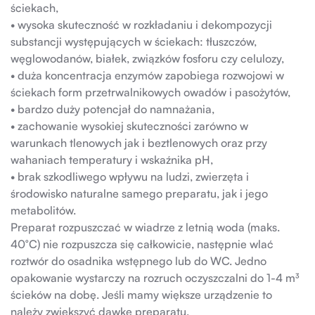
ściekach,
• wysoka skuteczność w rozkładaniu i dekompozycji
substancji występujących w ściekach: tłuszczów,
węglowodanów, białek, związków fosforu czy celulozy,
• duża koncentracja enzymów zapobiega rozwojowi w
ściekach form przetrwalnikowych owadów i pasożytów,
• bardzo duży potencjał do namnażania,
• zachowanie wysokiej skuteczności zarówno w
warunkach tlenowych jak i beztlenowych oraz przy
wahaniach temperatury i wskaźnika pH,
• brak szkodliwego wpływu na ludzi, zwierzęta i
środowisko naturalne samego preparatu, jak i jego
metabolitów.
Preparat rozpuszczać w wiadrze z letnią woda (maks.
40°C) nie rozpuszcza się całkowicie, następnie wlać
roztwór do osadnika wstępnego lub do WC. Jedno
opakowanie wystarczy na rozruch oczyszczalni do 1-4 m³
ścieków na dobę. Jeśli mamy większe urządzenie to
należy zwiększyć dawkę preparatu.