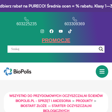
z rabat na PURECO! Średnia ocen = % rabatu. Klasy 1–3: 5% r
603225235
603309369
PROMOCJE
WSZYSTKO DO PRZYDOMOWYCH OCZYSZCZALNI ŚCIEKÓW
>
>
BIOPOLIS.PL - SPRZĘT I AKCESORIA
PRODUKTY
BIOSTART ZŁOŻE – STARTER OCZYSZCZALNI
BIOLOGICZNYCH