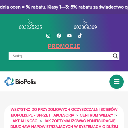
n = % rabatu. Klasy 1–3: 5% rabatu za świadectwo opisowe. W
603225235
603309369
PROMOCJE
WSZYSTKO DO PRZYDOMOWYCH OCZYSZCZALNI ŚCIEKÓW
>
>
BIOPOLIS.PL - SPRZĘT I AKCESORIA
CENTRUM WIEDZY
>
AKTUALNOŚCI
JAK ZOPTYMALIZOWAĆ KONFIGURACJĘ
DMUCHAW NAPOWIETRZAJĄCYCH W SYSTEMACH O DUŻEJ