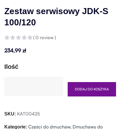
Zestaw serwisowy JDK-S
100/120
( 0 review )
234,99
zł
Ilość
DODAJ DO KOSZYKA
KAT00425
SKU:
Części do dmuchaw
,
Dmuchawy do
Kategorie: