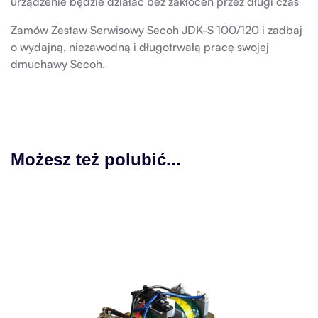
urządzenie będzie działać bez zakłóceń przez długi czas
Zamów Zestaw Serwisowy Secoh JDK-S 100/120 i zadbaj
o wydajną, niezawodną i długotrwałą pracę swojej
dmuchawy Secoh.
Możesz też polubić...