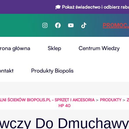
🎓 Pokaż świadectwo i odbierz rabat na
PROMOC
trona główna
Sklep
Centrum Wiedzy
ontakt
Produkty Biopolis
>
>
 ŚCIEKÓW BIOPOLIS.PL - SPRZĘT I AKCESORIA
PRODUKTY
HP 40
awczy Do Dmuchawy 