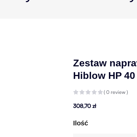
Zestaw napr
Hiblow HP 40
( 0 review )
308,70
zł
Ilość