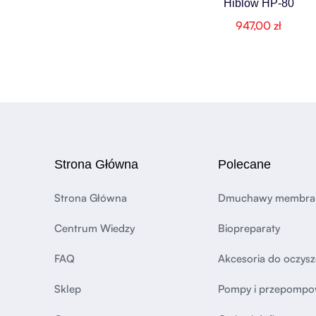
Hiblow HP-80
947,00
zł
Strona Główna
Polecane
Strona Główna
Dmuchawy membr
Centrum Wiedzy
Biopreparaty
FAQ
Akcesoria do oczysz
Sklep
Pompy i przepompo