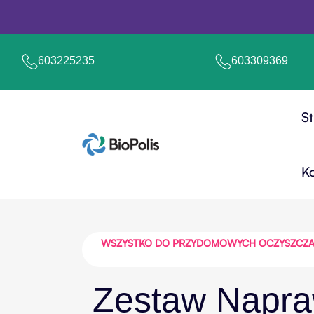
603225235
603309369
S
K
WSZYSTKO DO PRZYDOMOWYCH OCZYSZCZALNI
Zestaw Napr