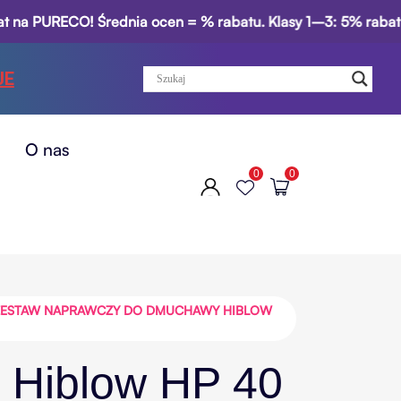
 PURECO! Średnia ocen = % rabatu. Klasy 1–3: 5% rabatu za 
JE
O nas
0
0
ZESTAW NAPRAWCZY DO DMUCHAWY HIBLOW
Hiblow HP 40