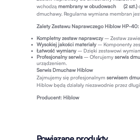
wchodzą
membrany w obudowach (2 szt.)
o
dmuchawy. Regularna wymiana membran jest 
Zalety Zestawu Naprawczego Hiblow HP-40:
Kompletny zestaw naprawczy
– Zestaw zawie
Wysokiej jakości materiały
– Komponenty zest
Łatwość wymiany
– Dzięki zestawowi wymiana 
Profesjonalny serwis
– Oferujemy
serwis dm
urządzeniem.
Serwis Dmuchaw Hiblow
Zajmujemy się profesjonalnym
serwisem dmu
Hiblow będą działały niezawodnie przez długi
Producent: Hiblow
Powiązane produkty