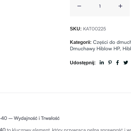
KAT00225
SKU:
Części do dmuc
Kategorii:
Dmuchawy Hiblow HP
,
Hib
Udostępnij:
40 – Wydajność i Trwałość
-40
to kluczowy element, który przywraca pełną sprawność i w