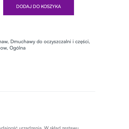
DODAJ DO KOSZYKA
haw
,
Dmuchawy do oczyszczalni i części
,
low
,
Ogólna
ydajność urządzenia. W skład zestawu