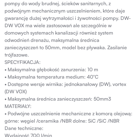
pompy do wody
brudnej, ścieków sanitarnych, z
podwójnym mechanicznym uszczelnieniem, które daje
gwarancję dużej wytrzymałości i żywotności pompy. DW-
DW VOX ma wiele zastosowań ale szczególnie w
domowych systemach kanalizacji również system
odwodnień drenażu, maksymalna średnica
zanieczyszczeń to 50mm, model bez pływaka. Zasilanie
trójfazowe.
SPECYFIKACJA:
• Maksymalna głębokość zanurzenia: 10 m
• Maksymalna temperatura medium: 40°C
• Dostępne wersje wirnika: jednokanałowy (DW), vortex
(DW VOX)
• Maksymalna średnica zanieczyszczeń: 50mm3
MATERIAŁY:
• Podwójne uszczelnienie mechaniczne z komorą olejową:
górne: węgiel /ceramika /NBR dolne: SiC /SiC /NBR
Dane techniczne:
Wydajność 700 l/min