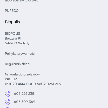
Biopreparaty OXYBAC
PURECO
Biopolis
BIOPOLIS
Berzyna 91
64-200 Wolsztyn
Polityka prywatności
Regulamin sklepu
Nr konta do przelewów
PKO BP
12 1020 4144 0000 6602 0251 2119
603 225 235
603 309 369