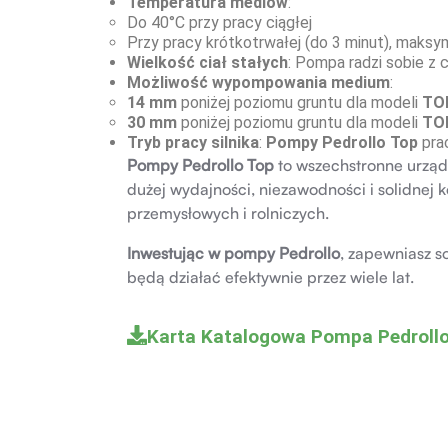
Temperatura mediów
:
Do 40°C przy pracy ciągłej
Przy pracy krótkotrwałej (do 3 minut), mak
Wielkość ciał stałych
: Pompa radzi sobie z 
Możliwość wypompowania medium
:
14 mm
poniżej poziomu gruntu dla modeli
TOP
30 mm
poniżej poziomu gruntu dla modeli
TO
Tryb pracy silnika
:
Pompy Pedrollo Top
prac
Pompy Pedrollo Top
to wszechstronne urząd
dużej wydajności, niezawodności i solidne
przemysłowych i rolniczych.
Inwestując w pompy Pedrollo
, zapewniasz s
będą działać efektywnie przez wiele lat.
Karta Katalogowa Pompa Pedroll