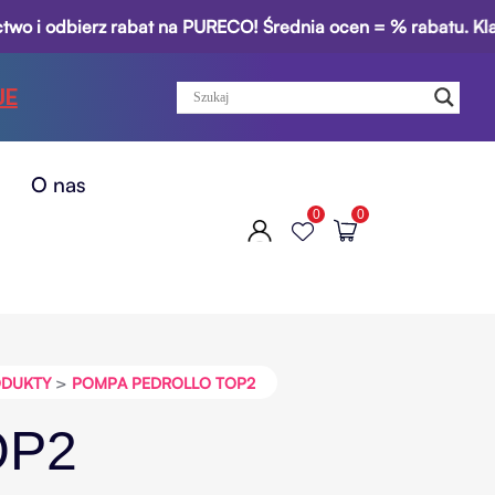
bierz rabat na PURECO! Średnia ocen = % rabatu. Klasy 1–3:
JE
O nas
0
0
>
DUKTY
POMPA PEDROLLO TOP2
OP2