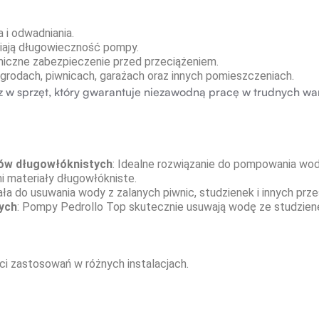
 i odwadniania.
niają długowieczność pompy.
iczne zabezpieczenie przed przeciążeniem.
grodach, piwnicach, garażach oraz innych pomieszczeniach.
sz w sprzęt, który gwarantuje niezawodną pracę w trudnych wa
ków długowłóknistych
: Idealne rozwiązanie do pompowania wo
ni materiały długowłókniste.
ła do usuwania wody z zalanych piwnic, studzienek i innych prze
ych
: Pompy Pedrollo Top skutecznie usuwają wodę ze studzien
ci zastosowań w różnych instalacjach.