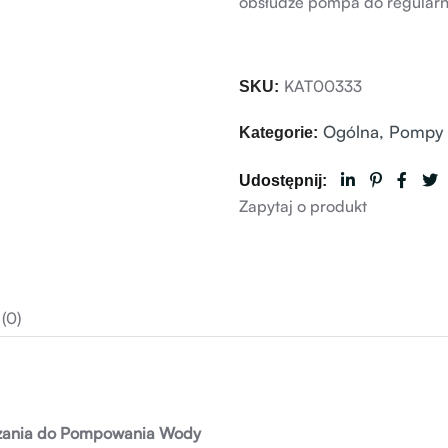
obsłudze pompa do regular
KAT00333
SKU:
Ogólna
,
Pompy
Kategorie:
Udostępnij:
Zapytaj o produkt
(0)
ązania do Pompowania Wody