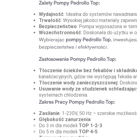
Zalety Pompy Pedrollo Top:
Wydajność
: Idealna do systemów nawadniania
Trwałość
: Wysokiej jakości materiały zapew
Bezpieczeństwo
: Pompa wyposażona w term
Wszechstronność
: Doskonała do użytku w o
Wybierając
pompy Pedrollo Top
, inwestuje
bezpieczeństwa i efektywności.
Zastosowanie Pompy Pedrollo Top:
Tłoczenie ścieków bez fekaliów i składni
kanalizacyjnych, gdzie nie występują fekalia a
Tłoczenie wody zanieczyszczonej
: Doskona
Usuwanie wody ze studzienek schładzając
systemach chłodzenia.
Zakres Pracy Pompy Pedrollo Top:
Zasilanie
: 1-230V, 50 Hz – szerokie możliwoś
Głębokość zanurzenia
:
Do 3 m dla modeli
TOP 1-2-3
Do 5 m dla modeli
TOP 4-5