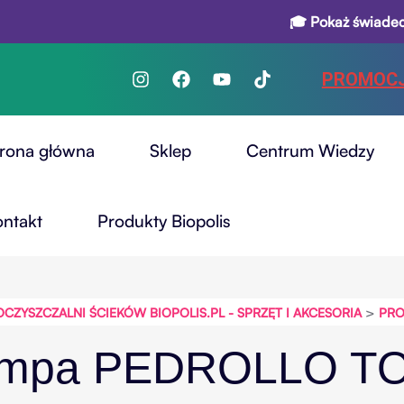
🎓 Pokaż świadectwo i od
PROMOC
trona główna
Sklep
Centrum Wiedzy
ontakt
Produkty Biopolis
>
YSZCZALNI ŚCIEKÓW BIOPOLIS.PL - SPRZĘT I AKCESORIA
PRO
mpa PEDROLLO T