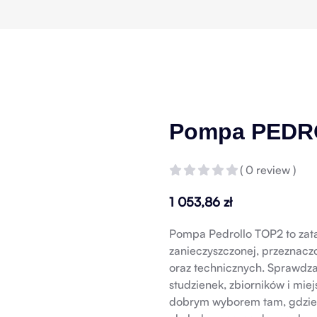
Pompa PEDR
( 0 review )
1 053,86
zł
Pompa Pedrollo TOP2 to zata
zanieczyszczonej, przezna
oraz technicznych. Sprawdza
studzienek, zbiorników i mi
dobrym wyborem tam, gdzie p