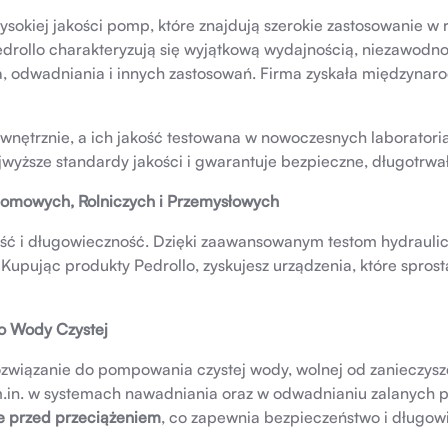
sokiej jakości pomp, które znajdują szerokie zastosowanie 
drollo charakteryzują się wyjątkową wydajnością, niezawodnoś
odwadniania i innych zastosowań. Firma zyskała międzynarod
nętrznie, a ich jakość testowana w nowoczesnych laboratori
jwyższe standardy jakości i gwarantuje bezpieczne, długotrwa
omowych, Rolniczych i Przemysłowych
ość i długowieczność. Dzięki zaawansowanym testom hydraul
. Kupując produkty Pedrollo, zyskujesz urządzenia, które spr
o Wody Czystej
ozwiązanie do pompowania czystej wody, wolnej od zanieczyszcz
m.in. w systemach nawadniania oraz w odwadnianiu zalanych 
e przed przeciążeniem
, co zapewnia bezpieczeństwo i długo