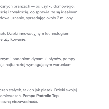
w różnych branżach – od użytku domowego,
cią i trwałością, co sprawia, że są idealnym
owe uznanie, sprzedając około 2 miliony
ach. Dzięki innowacyjnym technologiom
łe użytkowanie.
icznym i badaniom dynamiki płynów, pompy
ostają najbardziej wymagającym warunkom
eń stałych, takich jak piasek. Dzięki swojej
pomieszczeń.
Pompa Pedrollo Top
wieczną niezawodność.