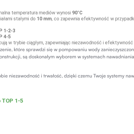
symalna temperatura mediów wynosi
90°C
ciałami stałymi do
10 mm
, co zapewnia efektywność w przypadku
 1-2-3
P 4-5
ują w trybie ciągłym, zapewniając niezawodność i efektywność 
zenie, które sprawdzi się w pompowaniu wody zanieczyszczone
j konstrukcji, są doskonałym wyborem w systemach nawadniani
obie niezawodność i trwałość, dzięki czemu Twoje systemy na
o TOP 1-5