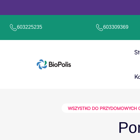
603225235
603309369
S
K
WSZYSTKO DO PRZYDOMOWYCH OCZ
Po