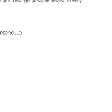
nego lub awaryjnego wypompowywania wody.
 PEDROLLO