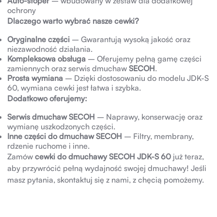
Auto-stoper
– wbudowany w zestaw dla dodatkowej
ochrony
Dlaczego warto wybrać nasze cewki?
Oryginalne części
– Gwarantują wysoką jakość oraz
niezawodność działania.
Kompleksowa obsługa
– Oferujemy pełną gamę części
zamiennych oraz serwis dmuchaw
SECOH
.
Prosta wymiana
– Dzięki dostosowaniu do modelu JDK-S
60, wymiana cewki jest łatwa i szybka.
Dodatkowo oferujemy:
Serwis dmuchaw SECOH
– Naprawy, konserwację oraz
wymianę uszkodzonych części.
Inne części do dmuchaw SECOH
– Filtry, membrany,
rdzenie ruchome i inne.
Zamów
cewki do dmuchawy SECOH JDK-S 60
już teraz,
aby przywrócić pełną wydajność swojej dmuchawy! Jeśli
masz pytania, skontaktuj się z nami, z chęcią pomożemy.