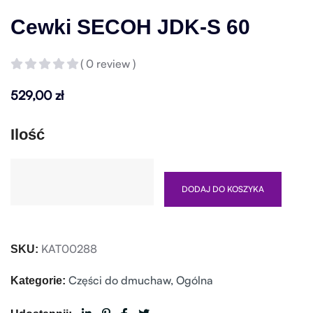
Cewki SECOH JDK-S 60
( 0 review )
529,00
zł
Ilość
DODAJ DO KOSZYKA
KAT00288
SKU:
Części do dmuchaw
,
Ogólna
Kategorie: