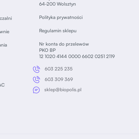
64-200 Wolsztyn
Polityka prywatności
czalni
Regulamin sklepu
wnie
Nr konta do przelewów
ania
PKO BP
12 1020 4144 0000 6602 0251 2119
603 225 235
603 309 369
AC
sklep@biopolis.pl