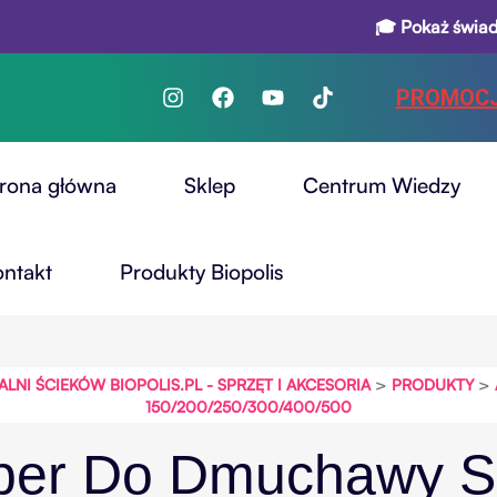
🎓 Pokaż świadectwo 
PROMOC
trona główna
Sklep
Centrum Wiedzy
ontakt
Produkty Biopolis
>
>
I ŚCIEKÓW BIOPOLIS.PL - SPRZĘT I AKCESORIA
PRODUKTY
150/200/250/300/400/500
pper Do Dmuchawy S