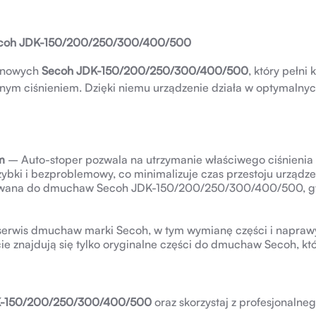
ecoh JDK-150/200/250/300/400/500
anowych
Secoh JDK-150/200/250/300/400/500
, który pełni
m ciśnieniem. Dzięki niemu urządzenie działa w optymalny
m
– Auto-stoper pozwala na utrzymanie właściwego ciśnienia 
ybki i bezproblemowy, co minimalizuje czas przestoju urządze
sowana do dmuchaw Secoh JDK-150/200/250/300/400/500, gw
rwis dmuchaw marki Secoh, w tym wymianę części i napraw
ie znajdują się tylko oryginalne części do dmuchaw Secoh, kt
DK-150/200/250/300/400/500
oraz skorzystaj z profesjonalneg