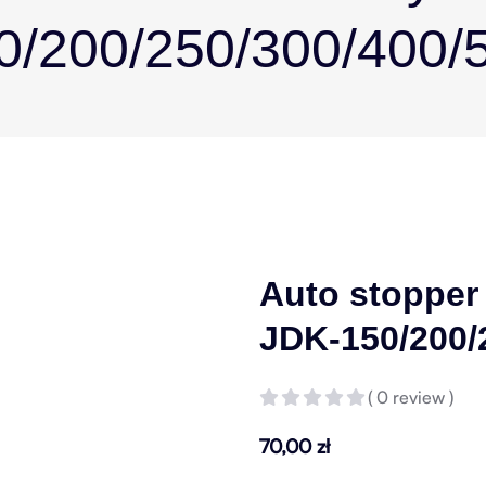
0/200/250/300/400/
Auto stoppe
JDK-150/200/
( 0 review )
70,00
zł