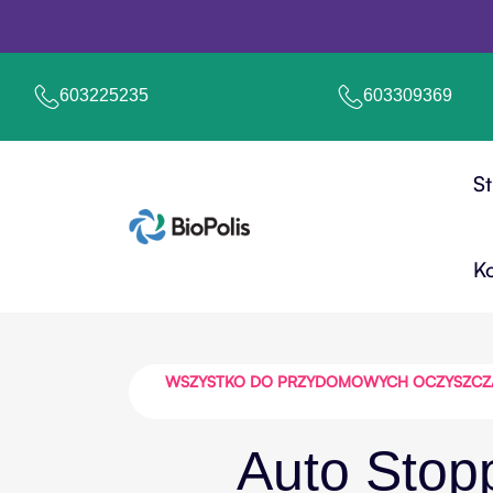
603225235
603309369
S
K
WSZYSTKO DO PRZYDOMOWYCH OCZYSZCZALN
Auto Sto