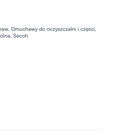
haw
,
Dmuchawy do oczyszczalni i części
,
ólna
,
Secoh