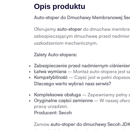
Opis produktu
Auto-stoper do Dmuchawy Membranowej S
Oferujemy
auto-stoper
do dmuchaw membr
zabezpieczającym dmuchawę przed nadmierny
uszkodzeniom mechanicznym.
Zalety Auto-stopera:
Zabezpieczenie przed nadmiernym ciśnienie
Łatwa wymiana
– Montaż auto-stopera jest sz
Kompatybilność
– Część jest w pełni dopa
Dlaczego warto wybrać nasz serwis?
Kompleksowa obsługa
– Zapewniamy pełny se
Oryginalne części zamienne
– W naszej oferc
pracę urządzeń.
Producent: Secoh
Zamów
auto-stoper do dmuchawy Secoh J