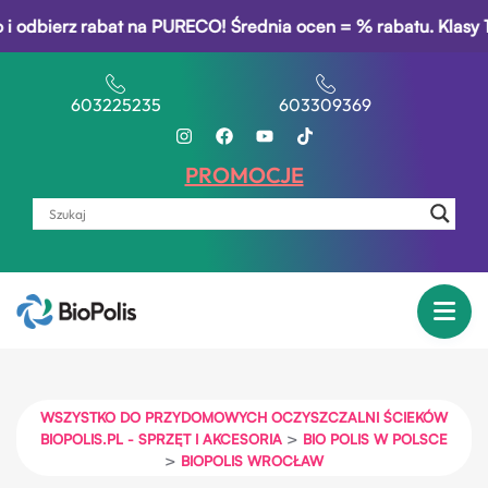
dbierz rabat na PURECO! Średnia ocen = % rabatu. Klasy 1–3
603225235
603309369
PROMOCJE
WSZYSTKO DO PRZYDOMOWYCH OCZYSZCZALNI ŚCIEKÓW
>
BIOPOLIS.PL - SPRZĘT I AKCESORIA
BIO POLIS W POLSCE
>
BIOPOLIS WROCŁAW