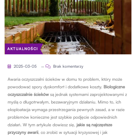
AKTUALNOŚCI
2025-03-05
Brak komentarzy
Awaria oczyszczalni ścieków w domu to problem, który może
powodować spory dyskomfort i dodatkowe koszty.
Biologiczne
oczyszczalnie ścieków
są jednak systemami zaprojektowanymi z
myślą o długotrwałym, bezawaryjnym działaniu. Mimo to, ich
eksploatacja wymaga przestrzegania pewnych zasad, a w razie
problemów konieczne jest szybkie podjęcie odpowiednich
działań. W tym artykule dowiesz się,
jakie są najczęstsze
przyczyny awarii
, co zrobić w sytuacji kryzysowej i jak