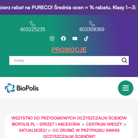
rabat na PURECO! Średnia ocen = % rabatu. Klasy 1–3: 5% rab
603225235
603309369
PROMOCJE
WSZYSTKO DO PRZYDOMOWYCH OCZYSZCZALNI ŚCIEKÓW
>
>
BIOPOLIS.PL - SPRZĘT I AKCESORIA
CENTRUM WIEDZY
>
AKTUALNOŚCI
CO ZROBIĆ W PRZYPADKU AWARII
OCZYSZCZALNI ŚCIEKÓW?