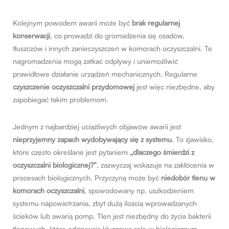
Kolejnym powodem awarii może być
brak regularnej
konserwacji
, co prowadzi do gromadzenia się osadów,
tłuszczów i innych zanieczyszczeń w komorach oczyszczalni. Te
nagromadzenia mogą zatkać odpływy i uniemożliwić
prawidłowe działanie urządzeń mechanicznych. Regularne
czyszczenie oczyszczalni przydomowej
jest więc niezbędne, aby
zapobiegać takim problemom.
Jednym z najbardziej uciążliwych objawów awarii jest
nieprzyjemny zapach
wydobywający się z systemu
. To zjawisko,
które często określane jest pytaniem
„dlaczego śmierdzi z
oczyszczalni biologicznej?”
, zazwyczaj wskazuje na zakłócenia w
procesach biologicznych. Przyczyną może być
niedobór tlenu w
komorach oczyszczalni
, spowodowany np. uszkodzeniem
systemu napowietrzania, zbyt dużą ilością wprowadzanych
ścieków lub awarią pomp. Tlen jest niezbędny do życia bakterii
tlenowych, które odgrywają kluczową rolę w biologicznym