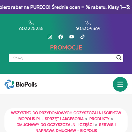
z rabat na PURECO! Średnia ocen = % rabatu. Klasy 1–3: 5% r
603225235
603309369
PROMOCJE
WSZYSTKO DO PRZYDOMOWYCH OCZYSZCZALNI ŚCIEKÓW
>
>
BIOPOLIS.PL - SPRZĘT I AKCESORIA
PRODUKTY
>
DMUCHAWY DO OCZYSZCZALNI I CZĘŚCI
SERWIS I
NAPRAWA DMUCHAW - BIOPOLIS